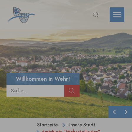
Zum Hauptinhalt springen
Willkommen in Wehr!
Zurück
We
Sie sind hier:
Startseite
Unsere Stadt
Amtsblatt "Wehratalkurier"