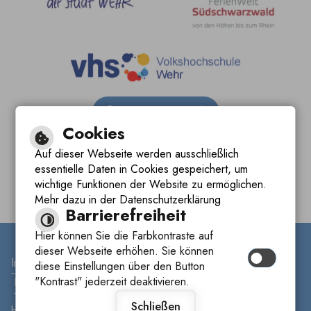
Barrierefreie Ansicht
Cookies
Leichte Sprache
Auf dieser Webseite werden ausschließlich
essentielle Daten in Cookies gespeichert, um
Gebärdensprache
wichtige Funktionen der Website zu ermöglichen.
Mehr dazu in der Datenschutzerklärung
Barrierefreiheit
Hier können Sie die Farbkontraste auf
dieser Webseite erhöhen. Sie können
Inhalt
|
Impressum
|
Datenschutzerklärung
|
diese Einstellungen über den Button
"Kontrast" jederzeit deaktivieren.
Barrierefreiheit
Schließen
by
cm city media GmbH