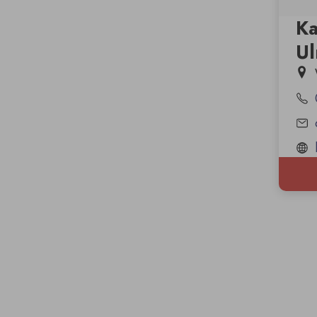
Ka
Ul