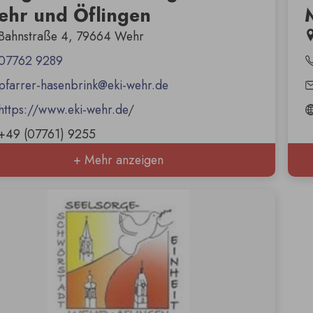
hr und Öflingen
Bahnstraße 4, 79664 Wehr
07762 9289
pfarrer-hasenbrink@eki-wehr.de
https://www.eki-wehr.de/
+49 (07761) 9255
+ Mehr anzeigen