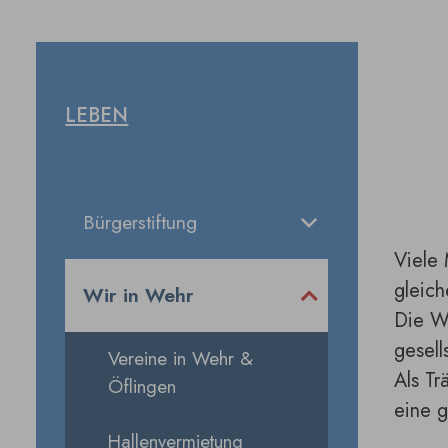
LEBEN
Bürgerstiftung
Viele 
gleic
Wir in Wehr
Die We
gesell
Vereine in Wehr &
Als Tr
Öflingen
eine g
Hallenvermietung