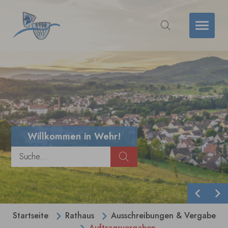
Zum Hauptinhalt springen
Willkommen in Wehr!
Zurück
We
Sie sind hier:
Startseite
Rathaus
Ausschreibungen & Vergabe
Auftragsvergaben