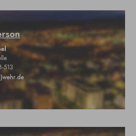
erson
pel
lle
8-513
@)wehr.de