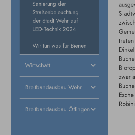
Sanierung der
ausge
Straßenbeleuchtung
Stadtw
der Stadt Wehr auf
zwisc
LED-Technik 2024
Gemei
treten
Wir tun was für Bienen
Dinkel
Buchen
Wirtschaft
Biotop
zwar a
Buche 
Breitbandausbau Wehr
Esche 
Robini
Breitbandausbau Öflingen