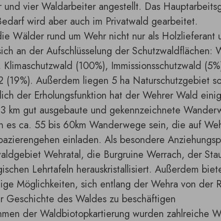
r und vier Waldarbeiter angestellt. Das Hauptarbeits
edarf wird aber auch im Privatwald gearbeitet.
ie Wälder rund um Wehr nicht nur als Holzlieferant 
sich an der Aufschlüsselung der Schutzwaldflächen:
 Klimaschutzwald (100%), Immissionsschutzwald (5%)
 2 (19%). Außerdem liegen 5 ha Naturschutzgebiet s
ich der Erholungsfunktion hat der Wehrer Wald einig
33 km gut ausgebaute und gekennzeichnete Wanderw
en es ca. 55 bis 60km Wanderwege sein, die auf W
azierengehen einladen. Als besondere Anziehungspu
ldgebiet Wehratal, die Burgruine Werrach, der Sta
ischen Lehrtafeln herauskristallisiert. Außerdem bie
ltige Möglichkeiten, sich entlang der Wehra von der
er Geschichte des Waldes zu beschäftigen
hmen der Waldbiotopkartierung wurden zahlreiche W