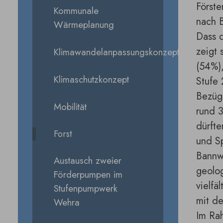
Förste
Kommunale
nach B
Wärmeplanung
Dass d
zeigt 
Klimawandelanpassungskonzept
(54%),
Klimaschutzkonzept
Stufe
Bezügl
Mobilität
rund 
dürft
Forst
und Sp
Bannwa
Austausch zweier
geolog
Förderpumpen im
vielfä
Stufenpumpwerk
mit d
Wehra
Im Ra