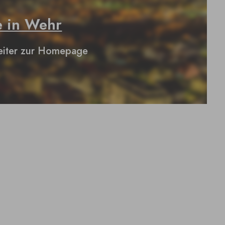
e in Wehr
iter zur Homepage