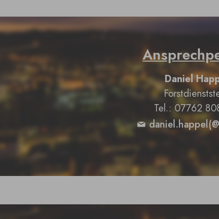
Ansprechp
Daniel Hap
Forstdienstste
Tel.: 07762 80
daniel.happel(