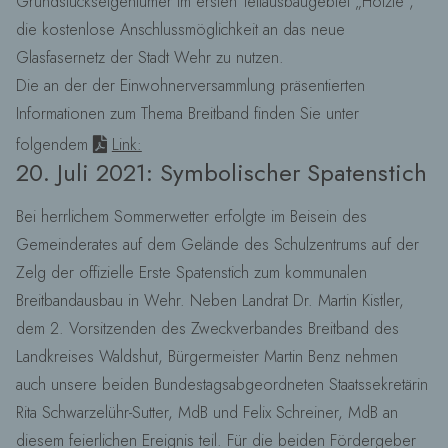
Grundstückseigentümer im ersten Teilausbaugebiet „Hölzle“,
die kostenlose Anschlussmöglichkeit an das neue
Glasfasernetz der Stadt Wehr zu nutzen.
Die an der der Einwohnerversammlung präsentierten
Informationen zum Thema Breitband finden Sie unter
folgendem
Link:
20. Juli 2021: Symbolischer Spatenstich
Bei herrlichem Sommerwetter erfolgte im Beisein des
Gemeinderates auf dem Gelände des Schulzentrums auf der
Zelg der offizielle Erste Spatenstich zum kommunalen
Breitbandausbau in Wehr. Neben Landrat Dr. Martin Kistler,
dem 2. Vorsitzenden des Zweckverbandes Breitband des
Landkreises Waldshut, Bürgermeister Martin Benz nehmen
auch unsere beiden Bundestagsabgeordneten Staatssekretärin
Rita Schwarzelühr-Sutter, MdB und Felix Schreiner, MdB an
diesem feierlichen Ereignis teil. Für die beiden Fördergeber