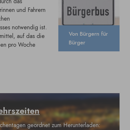
durch das
erinnen und Fahrern
chen
sses notwendig ist.
Von Bürgern für
mittel, auf das die
Bürger
agen pro Woche
ehrszeiten
Wochentagen geordnet zum Herunterladen: