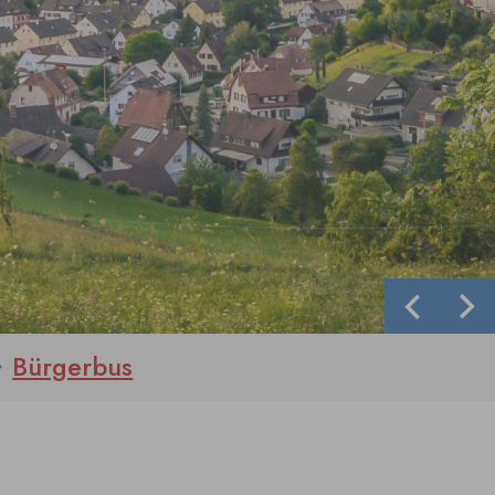
Zurück
We
Bürgerbus