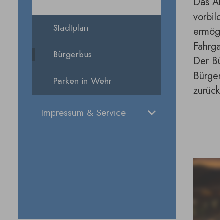
Das An
vorbil
Stadtplan
ermögl
Fahrga
Bürgerbus
Der Bü
Bürge
Parken in Wehr
zurück
Impressum & Service