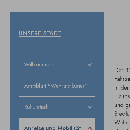
UNSERE STADT
Willkommen
Der Bü
Fahrze
Amtsblatt "Wehratalkurier"
in der
Haltes
und ge
Kulturstadt
Siedlu
Wohnu
Anreise und Mobilität