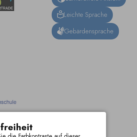
Leichte Sprache
Gebärdensprache
freiheit
ie die Farbkontraste auf dieser