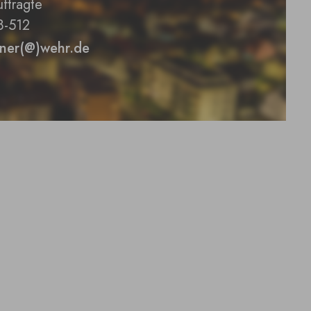
ftragte
8-512
iner(@)wehr.de