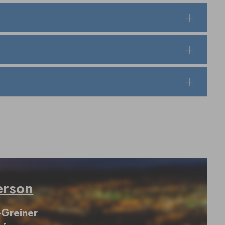
erson
-Greiner