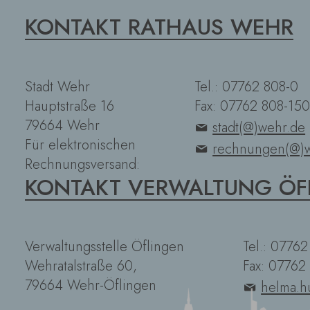
KONTAKT RATHAUS WEHR
Stadt Wehr
Tel.: 07762 808-0
Hauptstraße 16
Fax: 07762 808-150
79664 Wehr
stadt(@)wehr.de
Für elektronischen
rechnungen(@)w
Rechnungsversand:
KONTAKT VERWALTUNG ÖF
Verwaltungsstelle Öflingen
Tel.: 0776
Wehratalstraße 60,
Fax: 07762
79664 Wehr-Öflingen
helma.h