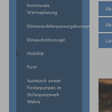
Kommunale
Ab
Wärmeplanung
Ab
Klimawandelanpassungskonzept
Klimaschutzkonzept
Lä
Mobilität
Forst
Austausch zweier
Förderpumpen im
Stufenpumpwerk
Wehra