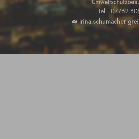
Umweltschutzbeau
Tel.: 07762 80
irina.schumacher-gre