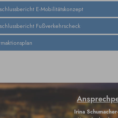
schlussbericht E-Mobilitätskonzept
schlussbericht Fußverkehrscheck
rmaktionsplan
Ansprechp
Irina Schumacher