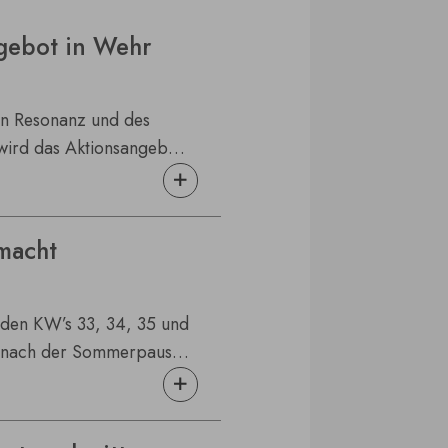
gebot in Wehr
n Resonanz und des
 wird das Aktionsangebot
s im kommunalen Netz der
n Sie sich bis zum 31.
Konditionen und rüsten Sie
macht
 den KW’s 33, 34, 35 und
e nach der Sommerpause
mber. Sollten Sie
be haben, senden Sie sie
ember an