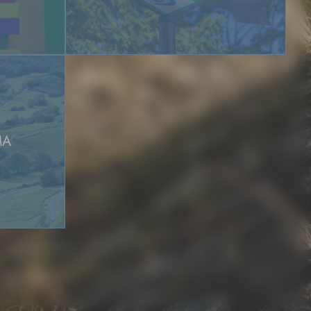
ige Sperrung mit
 30. Oktober verlängert.
geschlossen
nstaltung bleibt das
li 2026 geschlossen. Am
 wieder wie gewohnt für
MA
ndnis!