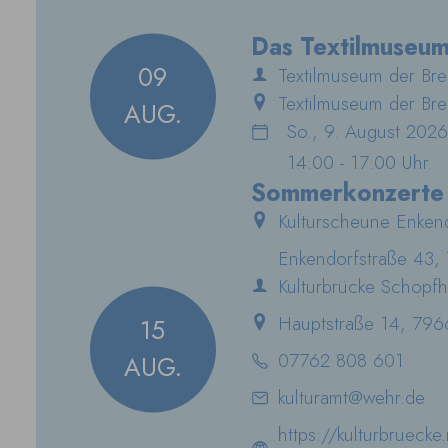
Das Textilmuseum
09
geöffnet!
Textilmuseum der Bre
Textilmuseum der Bre
AUG.
So., 9. August 2026
14:00 - 17:00 Uhr
Sommerkonzerte
Goschehobel: Fol
Kulturscheune Enken
Alemannisch
Enkendorfstraße 43
Kulturbrücke Schopf
Hauptstraße 14, 79
15
07762 808 601
AUG.
kulturamt@wehr.de
https://kulturbruecke