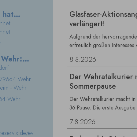
Glasfaser-Aktionsan
 hat
verlängert!
nnet
nnet
Aufgrund der hervorragende
,
erfreulich großen Interesses
für einen Glasfaseranschlus
 Wehr:
8
.
8
.
2026
Stadt Wehr verlängert! Sicher
krock uff
dorf
August 2026 die attraktiven 
Der Wehratalkurier 
, 79664 Wehr
sich für die digitale Zukunft.
Sommerpause
heim - Wehr
664 Wehr
Der Wehratalkurier macht in
36 Pause. Die erste Ausgab
erscheint somit am 11. Septe
7
.
8
.
2026
Textbeiträge für diese Ausga
.reservix.de/ev
bitte bis spätestens 4. Sept