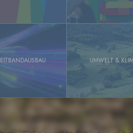
(Wehratal) wird die halbseit
28
.
7
.
2026
Ampelregelung der L 148 bis
Rathaus am 29. Juli 
Aufgrund einer internen Vera
Rathaus am Mittwoch, 29. Ju
Donnerstag, 30. Juli sind wir
EITBANDAUSBAU
UMWELT & KLI
28
.
7
.
2026
Sie da. Danke für Ihr Verstä