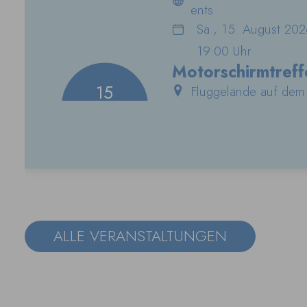
ents
Sa., 15. August 202
19:00 Uhr
Motorschirmtref
15
Flugplatz auf de
Fluggelände auf dem
Aeroclub Schwarzwa
Dinkelberg.
AUG.
Beginn:
Sa., 15. Au
Ende:
So., 16. Aug
ALLE VERANSTALTUNGEN