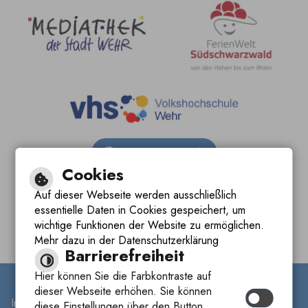
Barrierefreie Ansicht
Cookies
Leichte Sprache
Auf dieser Webseite werden ausschließlich
essentielle Daten in Cookies gespeichert, um
Gebärdensprache
wichtige Funktionen der Website zu ermöglichen.
Mehr dazu in der Datenschutzerklärung
Barrierefreiheit
Hier können Sie die Farbkontraste auf
dieser Webseite erhöhen. Sie können
Inhalt
|
Impressum
|
Datenschutzerklärung
|
diese Einstellungen über den Button