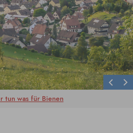
Zurück
We
r tun was für Bienen