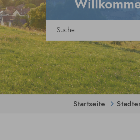
Willkomme
Sie sind hier:
Startseite
Stadte