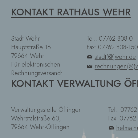
KONTAKT RATHAUS WEHR
Stadt Wehr
Tel.: 07762 808-0
Hauptstraße 16
Fax: 07762 808-150
79664 Wehr
stadt(@)wehr.de
Für elektronischen
rechnungen(@)w
Rechnungsversand:
KONTAKT VERWALTUNG ÖF
Verwaltungsstelle Öflingen
Tel.: 0776
Wehratalstraße 60,
Fax: 07762
79664 Wehr-Öflingen
helma.h