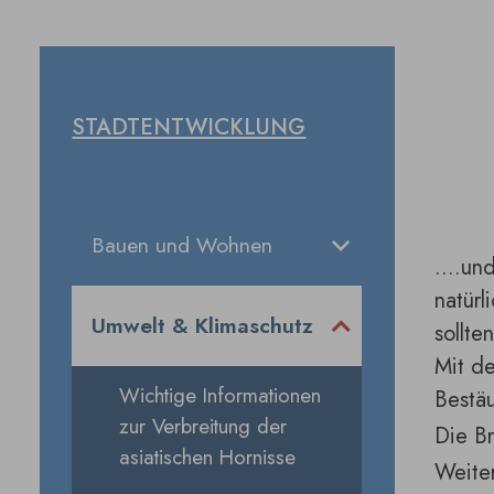
STADTENTWICKLUNG
Bauen und Wohnen
....un
natürl
Umwelt & Klimaschutz
sollte
Mit de
Wichtige Informationen
Bestäu
zur Verbreitung der
Die B
asiatischen Hornisse
Weiter