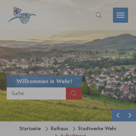
Zum Hauptinhalt springen
Willkommen in Wehr!
Zurück
We
Sie sind hier:
Startseite
Rathaus
Stadtwerke Wehr
Aufsichtsrat