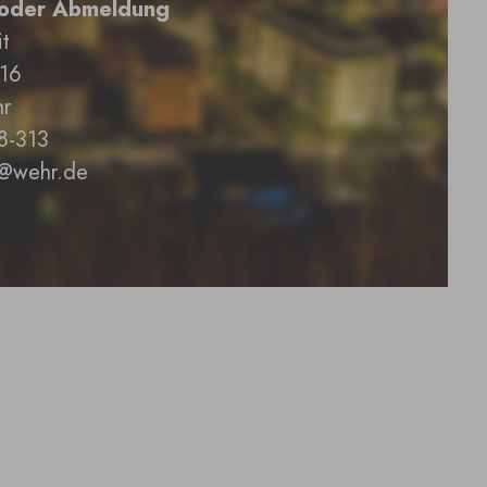
 oder Abmeldung
t
 16
r
8-313
it@wehr.de