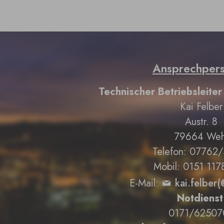
Ansprechper
Technischer Betriebsleite
Kai Felber
Austr. 8
79664 Weh
Telefon: 07762
Mobil: 0151 11
E-Mail:
kai.felber
Notdienst
0171/62507