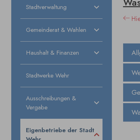
Was
Stadtverwaltung
Hie
Gemeinderat & Wahlen
Al
Haushalt & Finanzen
We
Stadtwerke Wehr
Ge
Ausschreibungen &
Vergabe
Wa
Eigenbetriebe der Stadt
Wehr