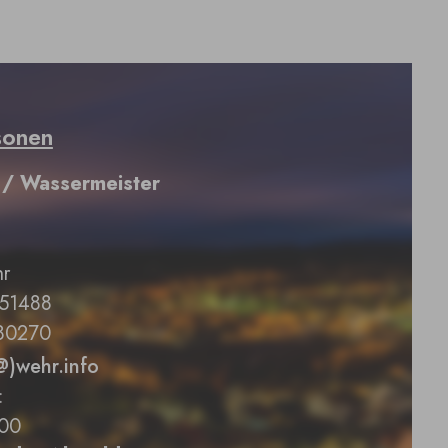
sonen
r / Wassermeister
r
/51488
780270
(@)wehr.info
:
00