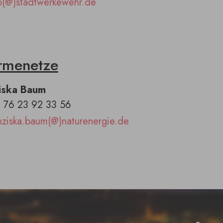
o(@)stadtwerkewehr.de
menetze
iska Baum
0 76 23 92 33 56
nziska.baum(@)naturenergie.de