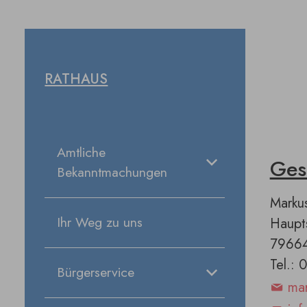
RATHAUS
Amtliche
Ges
Bekanntmachungen
Marku
Ihr Weg zu uns
Haupts
7966
Tel.:
Bürgerservice
mar