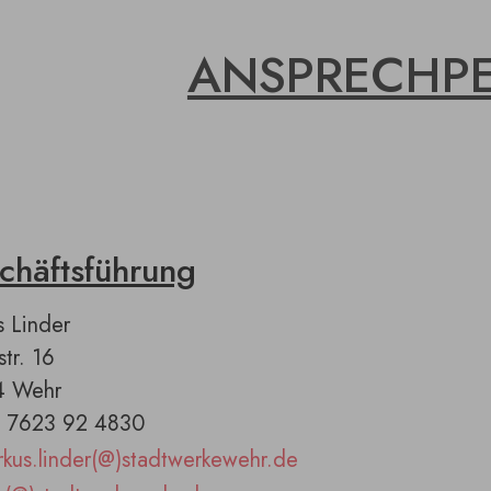
ANSPRECHP
chäftsführung
s Linder
tr. 16
4 Wehr
 0 7623 92 4830
kus.linder(@)stadtwerkewehr.de