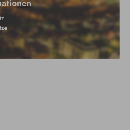
mationen
tz
tze